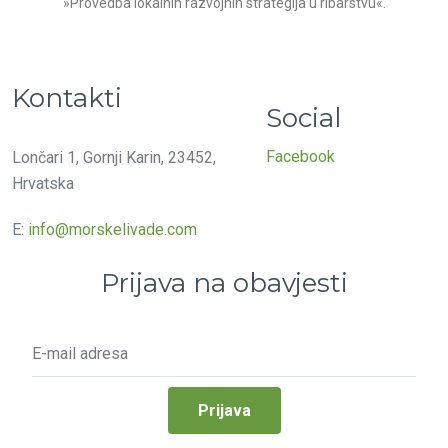
»Provedba lokalnih razvojnih strategija u ribarstvu«.
Kontakti
Social
Facebook
Lončari 1, Gornji Karin, 23452,
Hrvatska
E:
info@morskelivade.com
Prijava na obavjesti
Prijava