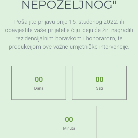
NEPOŽELJNOG"
Pošaljite prijavu prije 15. studenog 2022. ili
obavjestite vaše prijatelje čiju ideju će žiri nagraditi
rezidencijalnim boravkom i honorarom, te
produkcijom ove važne umjetničke intervencije.
0
0
0
0
Dana
Sati
0
0
Minuta