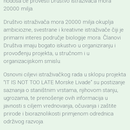
nodosa će provesti Društvo istraživača mora
20000 milja.
Društvo istraživača mora 20000 milja okuplja
ambiciozne, svestrane i kreativne istraživače čiji je
primarni interes područje biologije mora. Članovi
Društva imaju bogato iskustvo u organiziranju i
provođenju projekta, u stručnom i u
organizacijskom smislu.
Osnovni ciljevi istraživačkog rada u sklopu projekta
“IT IS NOT TOO LATE Morske Livade” su postizanje
saznanja o staništnim vrstama, njihovom stanju,
ugrozama, te prenošenje ovih informacija u
javnosti s ciljem vrednovanja, očuvanja i zaštite
prirode i bioraznolikosti primjenom odrednica
održivog razvoja.