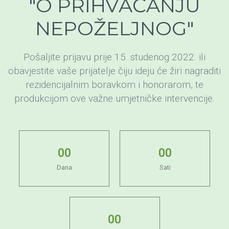
"O PRIHVAĆANJU
NEPOŽELJNOG"
Pošaljite prijavu prije 15. studenog 2022. ili
obavjestite vaše prijatelje čiju ideju će žiri nagraditi
rezidencijalnim boravkom i honorarom, te
produkcijom ove važne umjetničke intervencije.
0
0
0
0
Dana
Sati
0
0