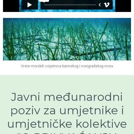
Vrste morskih cvijetnica karinskog i novigradskog mora
Javni međunarodni
poziv za umjetnike i
umjetničke kolektive