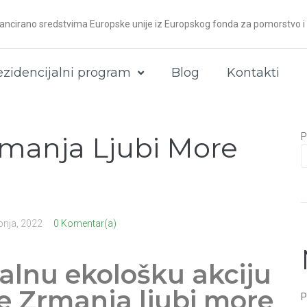
ancirano sredstvima Europske unije iz Europskog fonda za pomorstvo i 
ezidencijalni program
Blog
Kontakti
rmanja Ljubi More
P
ipnja, 2022
0 Komentar(a)
nalnu ekološku akciju
e Zrmanja ljubi more
P