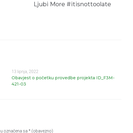
Ljubi More #itisnottoolate
13 lipnja, 2022
Obavjest o početku provedbe projekta ID_F3M-
421-03
su označena sa
* (obavezno)