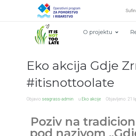
Sufin
O projektu
R
Eko akcija Gdje Z
#itisnottoolate
Objavio
seagrass-admin
u
Eko akcije
Objavljeno:
21 l
Poziv na tradicio
pod nazivom „Gdj