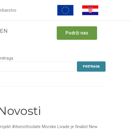
ribarstvo
EN
Podrži nas
retraga
PRETRAGA
Novosti
rojekt #itisnottoolate Morske Livade je finalist New