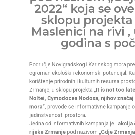
2022“ koja se ove
sklopu projekta
Maslenici na rivi 
godina s po
Područje Novigradskog i Karinskog mora pred
ogroman ekološki i ekonomski potencijal. Kak
korištenje prirodnih i kulturnih resursa pros
Zrmanje, u sklopu projekta
„It is not too l
Noltei, Cymodocea Nodosa, njihov značaj za 
mora“,
provode se informativne kampanje osv
jedinstvenosti prostora.
Jedna od informativnih kampanja je i
akcija
rijeke Zrmanje
pod nazivom
„Gdje Zrmanja