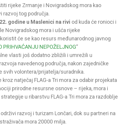
aštiti rijeke Zrmanje i Novigradskog mora kao
i razvoj tog područja.
022. godine u Maslenici na rivi
od kuda će ronioci i
ale Novigradskog mora i ušća rijeke
iskoristit će se kao resurs međunarodnog javnog
O PRIHVAĆANJU NEPOŽELJNOG
“
ne vlasti još dodatno zbližili i umrežili u
 razvoja navedenog područja, nakon zajedničke
e svih volontera/prijatelja/suradnika.
 kroz natječaj FLAG-a Tri mora za odabir projekata
mociji prirodne resursne osnove – rijeka, mora i
strategije u ribarstvu FLAG-a Tri mora za razdoblje
 održivi razvoj i turizam Lončari, dok su partneri na
istraživača mora 20000 milja.