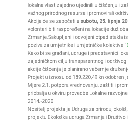
lokalna vlast zajedno ujedinili u čišćenju i z
važnog prirodnog resursa i promovirali održiv
Akcija će se započeti
u subotu, 25. lipnja 2
volonteri biti raspoređeni na lokacije duž ob
Zrmanje.Sakupljeni i odvojeni otpad stakla 
poziva za umjetnike i umjetničke kolektive “
Kako bi se građani, udruge i predstavnici lokal
zajedničkom cilju transparentnog i održivog
akcije čišćenja je planirano večernje druženj
Projekt u iznosu od 189.220,49 kn odobren je
Mjere 2.1. potpora vrednovanju, zaštiti i pro
priobalja u okviru provedbe Lokalne razvojne 
2014.-2020.
Nositelj projekta je Udruga za prirodu, okoliš,
projektu Ekološka udruga Zrmanja i Društvo 