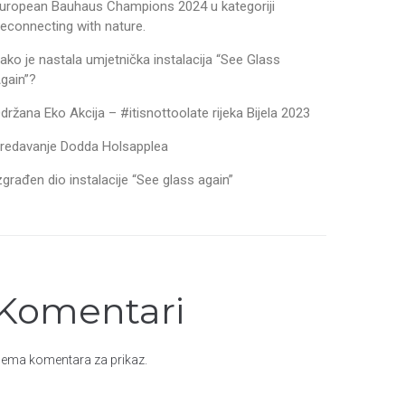
uropean Bauhaus Champions 2024 u kategoriji
econnecting with nature.
ako je nastala umjetnička instalacija “See Glass
gain”?
držana Eko Akcija – #itisnottoolate rijeka Bijela 2023
redavanje Dodda Holsapplea
zgrađen dio instalacije “See glass again”
Komentari
ema komentara za prikaz.