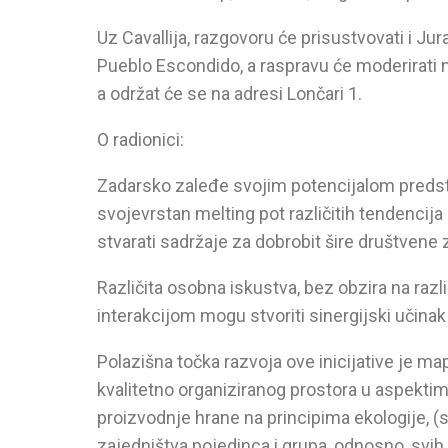
Uz Cavallija, razgovoru će prisustvovati i Jur
Pueblo Escondido, a raspravu će moderirati n
a održat će se na adresi Lončari 1.
O radionici:
Zadarsko zaleđe svojim potencijalom predst
svojevrstan melting pot različitih tendencija
stvarati sadržaje za dobrobit šire društvene
Različita osobna iskustva, bez obzira na ra
interakcijom mogu stvoriti sinergijski učinak 
Polazišna točka razvoja ove inicijative je ma
kvalitetno organiziranog prostora u aspektima 
proizvodnje hrane na principima ekologije, (sa
zajedništva pojedinca i grupa, odnosno, svih