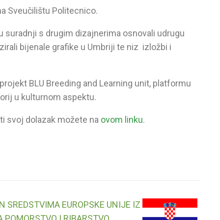
na Sveučilištu Politecnico.
u suradnji s drugim dizajnerima osnovali udrugu
rali bijenale grafike u Umbriji te niz izložbi i
projekt BLU Breeding and Learning unit, platformu
ritorij u kulturnom aspektu.
diti svoj dolazak možete na
ovom linku
.
N SREDSTVIMA EUROPSKE UNIJE IZ
A POMORSTVO I RIBARSTVO