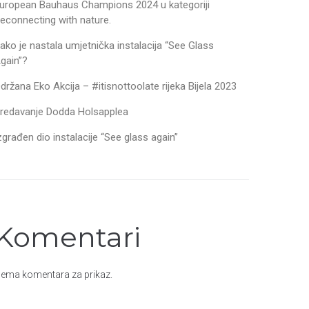
uropean Bauhaus Champions 2024 u kategoriji
econnecting with nature.
ako je nastala umjetnička instalacija “See Glass
gain”?
držana Eko Akcija – #itisnottoolate rijeka Bijela 2023
redavanje Dodda Holsapplea
zgrađen dio instalacije “See glass again”
Komentari
ema komentara za prikaz.