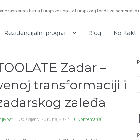
ancirano sredstvima Europske unije iz Europskog fonda za pomorstvo i 
Rezidencijalni program
Blog
Kontakti
TOOLATE Zadar –
P
enoj transformaciji i
zadarskog zaleđa
ljivosti
Objavljeno:
25 rujna, 2022
0 Komentar(a)
P