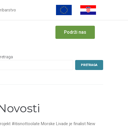
ribarstvo
Podrži nas
retraga
PRETRAGA
Novosti
rojekt #itisnottoolate Morske Livade je finalist New