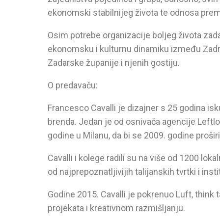
ekonomski stabilnijeg života te odnosa prema
Osim potrebe organizacije boljeg života zadar
ekonomsku i kulturnu dinamiku između Zadra
Zadarske županije i njenih gostiju.
O predavaču:
Francesco Cavalli je dizajner s 25 godina isk
brenda. Jedan je od osnivača agencije Leftlof
godine u Milanu, da bi se 2009. godine proš
Cavalli i kolege radili su na više od 1200 lok
od najprepoznatljivijih talijanskih tvrtki i in
Godine 2015. Cavalli je pokrenuo Luft, think 
projekata i kreativnom razmišljanju.