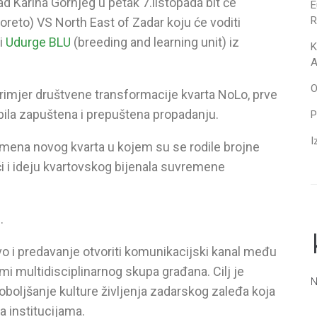
 Karina Gornjeg u petak 7.listopada bit će
E
R
reto) VS North East of Zadar koju će voditi
i
Udurge BLU
(breeding and learning unit) iz
K
A
O
rimjer društvene transformacije kvarta NoLo, prve
a bila zapuštena i prepuštena propadanju.
P
I
 imena novog kvarta u kojem su se rodile brojne
ući i ideju kvartovskog bijenala suvremene
e
.
vo i predavanje otvoriti komunikacijski kanal među
i multidisciplinarnog skupa građana. Cilj je
N
oboljšanje kulture življenja zadarskog zaleđa koja
a institucijama.