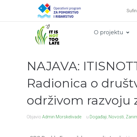
Sufin
O projektu
NAJAVA: ITISNOT
Radionica o društv
održivom razvoju 
Objavio
Admin Morskelivade
u
Događaji
,
Novosti
,
Zanim